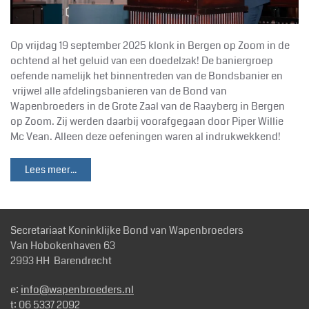
Op vrijdag 19 september 2025 klonk in Bergen op Zoom in de
ochtend al het geluid van een doedelzak! De baniergroep
oefende namelijk het binnentreden van de Bondsbanier en
vrijwel alle afdelingsbanieren van de Bond van
Wapenbroeders in de Grote Zaal van de Raayberg in Bergen
op Zoom. Zij werden daarbij voorafgegaan door Piper Willie
Mc Vean. Alleen deze oefeningen waren al indrukwekkend!
Lees meer...
Secretariaat Koninklijke Bond van Wapenbroeders
Van Hobokenhaven 63
2993 HH Barendrecht
e:
info@wapenbroeders.nl
t: 06 5337 2092