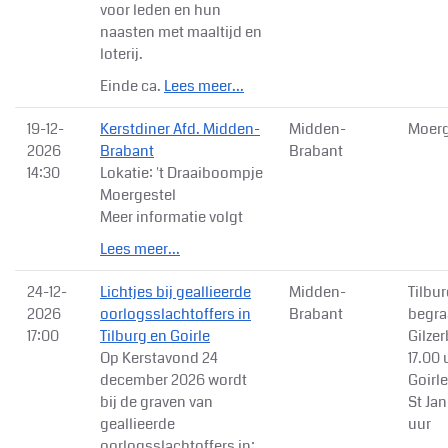
voor leden en hun
naasten met maaltijd en
loterij.
Einde ca.
Lees meer...
19-12-
Kerstdiner Afd. Midden-
Midden-
Moerg
2026
Brabant
Brabant
14:30
Lokatie: 't Draaiboompje
Moergestel
Meer informatie volgt
Lees meer...
24-12-
Lichtjes bij geallieerde
Midden-
Tilbu
2026
oorlogsslachtoffers in
Brabant
begra
17:00
Tilburg en Goirle
Gilze
Op Kerstavond 24
17.00 
december 2026 wordt
Goirl
bij de graven van
St Jan
geallieerde
uur
oorlogsslachtoffers in: