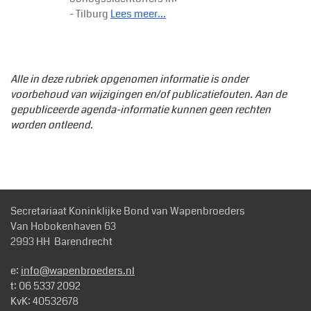
- Tilburg
Lees meer...
Alle in deze rubriek opgenomen informatie is onder
voorbehoud van wijzigingen en/of publicatiefouten. Aan de
gepubliceerde agenda-informatie kunnen geen rechten
worden ontleend.
Secretariaat Koninklijke Bond van Wapenbroeders
Van Hobokenhaven 63
2993 HH Barendrecht
e:
info@wapenbroeders.nl
t: 06 5337 2092
KvK: 40532678