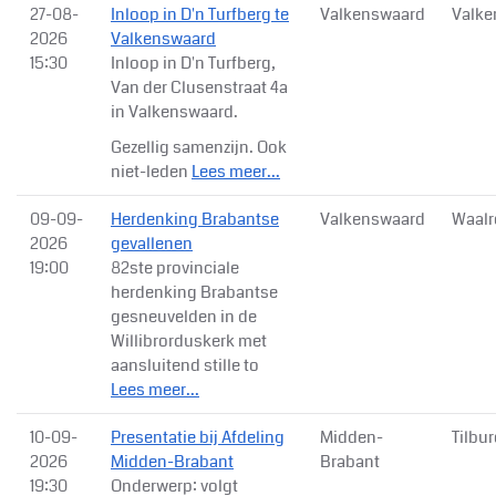
27-08-
Inloop in D'n Turfberg te
Valkenswaard
Valke
2026
Valkenswaard
15:30
Inloop in D'n Turfberg,
Van der Clusenstraat 4a
in Valkenswaard.
Gezellig samenzijn. Ook
niet-leden
Lees meer...
09-09-
Herdenking Brabantse
Valkenswaard
Waalr
2026
gevallenen
19:00
82ste provinciale
herdenking Brabantse
gesneuvelden in de
Willibrorduskerk met
aansluitend stille to
Lees meer...
10-09-
Presentatie bij Afdeling
Midden-
Tilbu
2026
Midden-Brabant
Brabant
19:30
Onderwerp: volgt