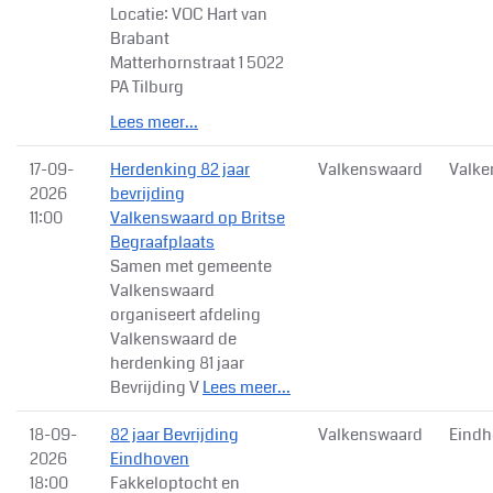
Locatie: VOC Hart van
Brabant
Matterhornstraat 1 5022
PA Tilburg
Lees meer...
17-09-
Herdenking 82 jaar
Valkenswaard
Valke
2026
bevrijding
11:00
Valkenswaard op Britse
Begraafplaats
Samen met gemeente
Valkenswaard
organiseert afdeling
Valkenswaard de
herdenking 81 jaar
Bevrijding V
Lees meer...
18-09-
82 jaar Bevrijding
Valkenswaard
Eindh
2026
Eindhoven
18:00
Fakkeloptocht en