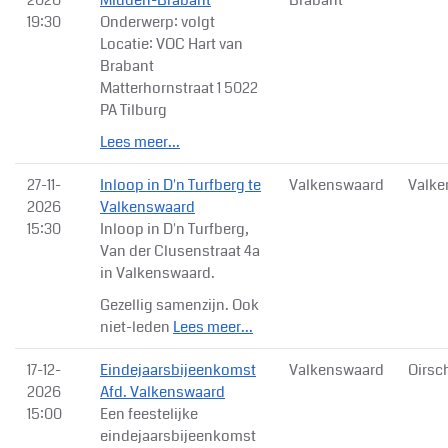
19:30
Onderwerp: volgt
Locatie: VOC Hart van
Brabant
Matterhornstraat 1 5022
PA Tilburg
Lees meer...
27-11-
Inloop in D'n Turfberg te
Valkenswaard
Valke
2026
Valkenswaard
15:30
Inloop in D'n Turfberg,
Van der Clusenstraat 4a
in Valkenswaard.
Gezellig samenzijn. Ook
niet-leden
Lees meer...
17-12-
Eindejaarsbijeenkomst
Valkenswaard
Oirsc
2026
Afd. Valkenswaard
15:00
Een feestelijke
eindejaarsbijeenkomst