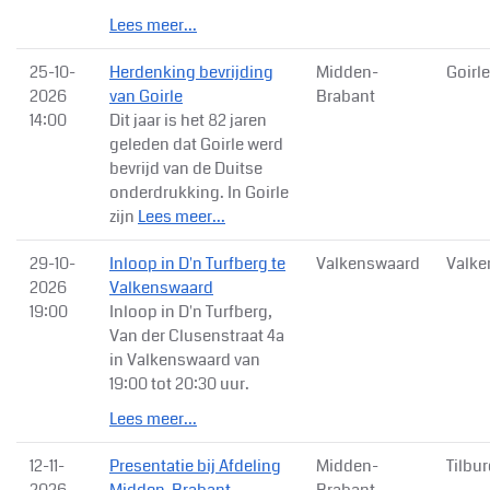
Lees meer...
25-10-
Herdenking bevrijding
Midden-
Goirle
2026
van Goirle
Brabant
14:00
Dit jaar is het 82 jaren
geleden dat Goirle werd
bevrijd van de Duitse
onderdrukking. In Goirle
zijn
Lees meer...
29-10-
Inloop in D'n Turfberg te
Valkenswaard
Valke
2026
Valkenswaard
19:00
Inloop in D'n Turfberg,
Van der Clusenstraat 4a
in Valkenswaard van
19:00 tot 20:30 uur.
Lees meer...
12-11-
Presentatie bij Afdeling
Midden-
Tilbu
2026
Midden-Brabant
Brabant