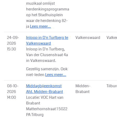
muzikaal omlijst
herdenkingsprogramma
op het Stadhuisplein
waar de herdenking 82-
ja
Lees meer...
24-09-
Inloop in D'n Turfberg te
Valkenswaard
Valke
2026
Valkenswaard
15:30
Inloop in D'n Turfberg,
Van der Clusenstraat 4a
in Valkenswaard.
Gezellig samenzijn. Ook
niet-leden
Lees meer...
08-10-
Middagbijeenkomst
Midden-
Tilbu
2026
Afd. Midden-Brabant
Brabant
14:00
Locatie: VOC Hart van
Brabant
Matterhornstraat 1 5022
PA Tilburg