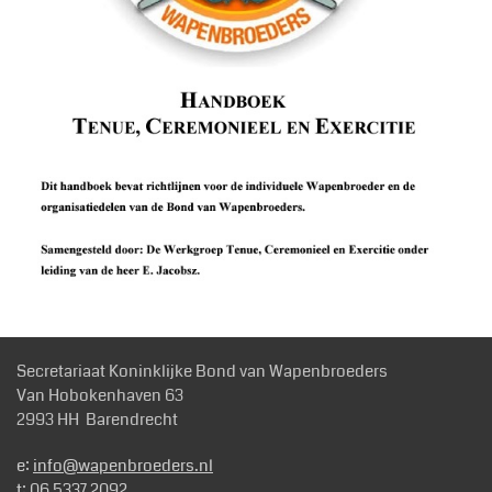
Secretariaat Koninklijke Bond van Wapenbroeders
Van Hobokenhaven 63
2993 HH Barendrecht
e:
info@wapenbroeders.nl
t: 06 5337 2092