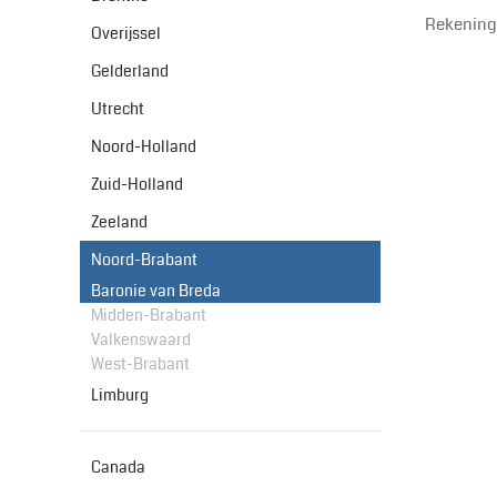
Rekening
Overijssel
Gelderland
Utrecht
Noord-Holland
Zuid-Holland
Zeeland
Noord-Brabant
Baronie van Breda
Midden-Brabant
Valkenswaard
West-Brabant
Limburg
Canada