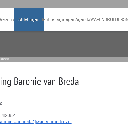
ie zijn wij
Afdelingen
Identiteitsgroepen
Agenda
WAPENBROEDERS
N
 Breda
ling Baronie van Breda
s:
-5412082
aronie.van.breda@wapenbroeders.nl