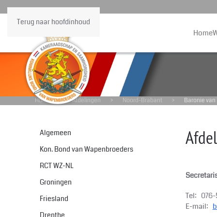
Terug naar hoofdinhoud
Home
W
Home
Afdelingen
Noord-Brabant
Baronie van
Afde
Algemeen
Kon. Bond van Wapenbroeders
RCT WZ-NL
Secretari
Groningen
Tel: 076
Friesland
E-mail:
b
Drenthe