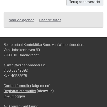
Terug naar overzicht
Naar de agenda
Naar de foto's
Secretariaat Koninklijke Bond van Wapenbroeders
Van Hobokenhaven 63
2993 HH Barendrecht
e:
info@wapenbroeders.nl
t: 06 5337 2092
KvK: 40532678
Contactformulier
(algemeen)
Registratieformulier
(nieuw lid)
In-/uitloggen
AVG privacyverklaring