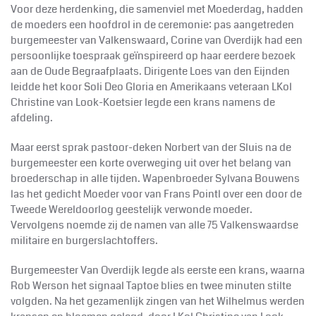
Voor deze herdenking, die samenviel met Moederdag, hadden
de moeders een hoofdrol in de ceremonie: pas aangetreden
burgemeester van Valkenswaard, Corine van Overdijk had een
persoonlijke toespraak geïnspireerd op haar eerdere bezoek
aan de Oude Begraafplaats. Dirigente Loes van den Eijnden
leidde het koor Soli Deo Gloria en Amerikaans veteraan LKol
Christine van Look-Koetsier legde een krans namens de
afdeling.
Maar eerst sprak pastoor-deken Norbert van der Sluis na de
burgemeester een korte overweging uit over het belang van
broederschap in alle tijden. Wapenbroeder Sylvana Bouwens
las het gedicht Moeder voor van Frans Pointl over een door de
Tweede Wereldoorlog geestelijk verwonde moeder.
Vervolgens noemde zij de namen van alle 75 Valkenswaardse
militaire en burgerslachtoffers.
Burgemeester Van Overdijk legde als eerste een krans, waarna
Rob Werson het signaal Taptoe blies en twee minuten stilte
volgden. Na het gezamenlijk zingen van het Wilhelmus werden